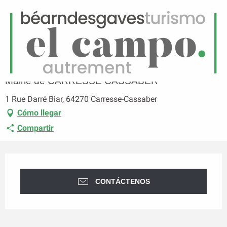
ES
Menú
uscar
Página principal
Mairie de CARRESSE CASSABER
Mairie de CARRESSE CASSABER
1 Rue Darré Biar, 64270 Carresse-Cassaber
Cómo llegar
Compartir
Horarios y datos de contacto
CONTÁCTENOS