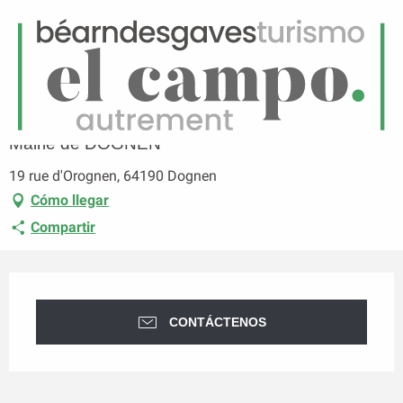
ES
Menú
uscar
Página principal
Mairie de DOGNEN
Mairie de DOGNEN
19 rue d'Orognen, 64190 Dognen
Cómo llegar
Compartir
Horarios y datos de contacto
CONTÁCTENOS