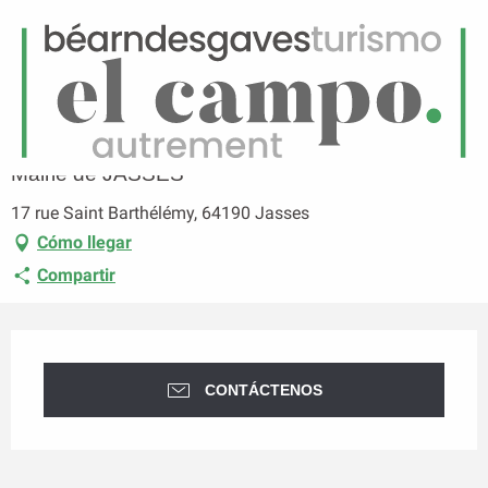
ES
Menú
uscar
Página principal
Mairie de JASSES
Mairie de JASSES
17 rue Saint Barthélémy, 64190 Jasses
Cómo llegar
Compartir
Horarios y datos de contacto
CONTÁCTENOS