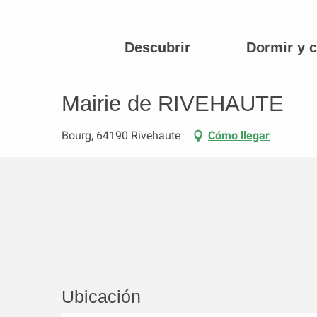
Aller
au
contenu
Descubrir
Dormir y 
Página principal
Mairie de RIVEHAUTE
principal
Mairie de RIVEHAUTE
Bourg, 64190 Rivehaute
Cómo llegar
Ubicación