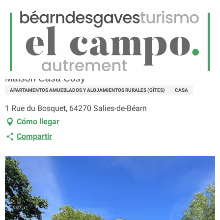
ES
Menú
uscar
Página principal
Maison Casa Cosy
Maison Casa Cosy
APARTAMENTOS AMUEBLADOS Y ALOJAMIENTOS RURALES (GÎTES)
CASA
1 Rue du Bosquet, 64270 Salies-de-Béarn
Cómo llegar
Compartir