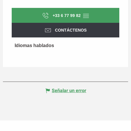
+33 6 77 99 82
▒▒
CONTÁCTENOS
Idiomas hablados
Idiomas hablados
Señalar un error