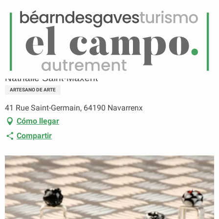
ES
Menú
uscar
Página principal
Nathalie Saint-Maxent
Nathalie Saint-Maxent
ARTESANO DE ARTE
41 Rue Saint-Germain, 64190 Navarrenx
Cómo llegar
Compartir