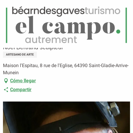
ES
Menú
uscar
Página principal
Noël Bertrand sculpteur
Noël Bertrand sculpteur
ARTESANO DE ARTE
Maison l'Espitau, 8 rue de l'Eglise, 64390 Saint-Gladie-Arrive-
Munein
Cómo llegar
Compartir