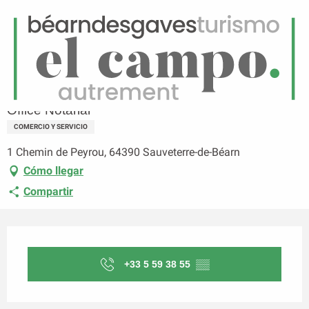
ES
Menú
uscar
Página principal
Office Notarial
Office Notarial
COMERCIO Y SERVICIO
1 Chemin de Peyrou, 64390 Sauveterre-de-Béarn
Cómo llegar
Compartir
Horarios y datos de contacto
+33 5 59 38 55
▒▒