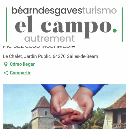
ES
Menú
uscar
Página principal
PIC'SEL CLUB MULTIMEDIA
PIC'SEL CLUB MULTIMEDIA
Le Chalet, Jardin Public, 64270 Salies-de-Béarn
Cómo llegar
Compartir