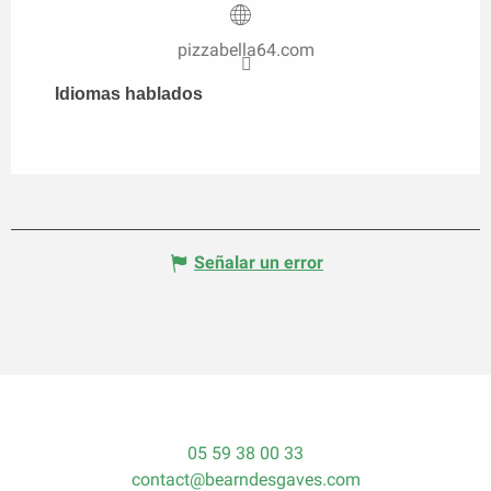
pizzabella64.com
Idiomas hablados
Idiomas hablados
Señalar un error
05 59 38 00 33
contact@bearndesgaves.com