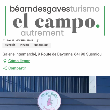
ES
Menú
uscar
Página principal
Pizza bella family
Pizza bella family
PIZZERÍA
PIZZAS
BOCADILLOS
Galerie Intermarché, 9 Route de Bayonne, 64190 Susmiou
Cómo llegar
Compartir