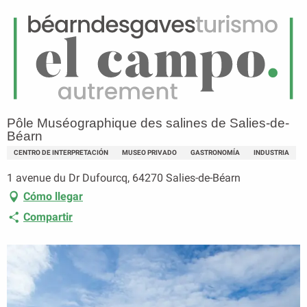
ES
Menú
uscar
Página principal
Pôle Muséographique des salines de Salies-de-Béarn
Pôle Muséographique des salines de Salies-de-
Béarn
CENTRO DE INTERPRETACIÓN
MUSEO PRIVADO
GASTRONOMÍA
INDUSTRIA
1 avenue du Dr Dufourcq, 64270 Salies-de-Béarn
Cómo llegar
Compartir