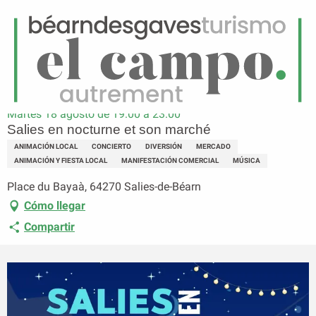
ES
Menú
uscar
Página principal
Salies en nocturne et son marché
Martes 18 agosto de 19:00 a 23:00
Salies en nocturne et son marché
ANIMACIÓN LOCAL
CONCIERTO
DIVERSIÓN
MERCADO
ANIMACIÓN Y FIESTA LOCAL
MANIFESTACIÓN COMERCIAL
MÚSICA
Place du Bayaà, 64270 Salies-de-Béarn
Cómo llegar
Compartir