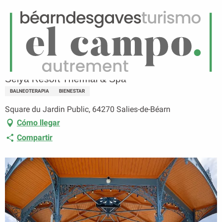
ES
Menú
uscar
Página principal
Selya Resort Thermal & Spa
Selya Resort Thermal & Spa
BALNEOTERAPIA
BIENESTAR
Square du Jardin Public, 64270 Salies-de-Béarn
Cómo llegar
Compartir