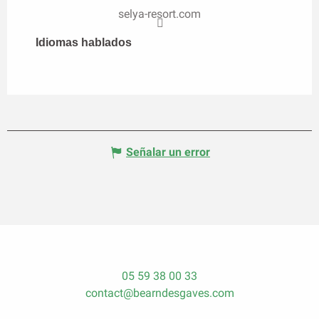
selya-resort.com
Idiomas hablados
Idiomas hablados
Señalar un error
05 59 38 00 33
contact@bearndesgaves.com