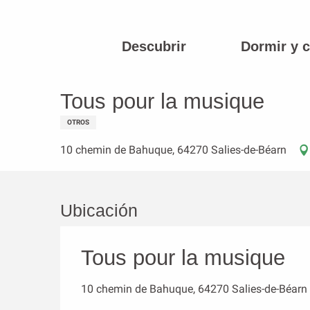
Aller
au
contenu
Descubrir
Dormir y 
Página principal
Tous pour la musique
principal
Tous pour la musique
OTROS
10 chemin de Bahuque, 64270 Salies-de-Béarn
Ubicación
Tous pour la musique
10 chemin de Bahuque, 64270 Salies-de-Béarn