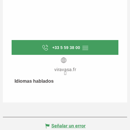
+33 5 59 38 00
▒▒
viravasa.fr
Idiomas hablados
Idiomas hablados
Señalar un error