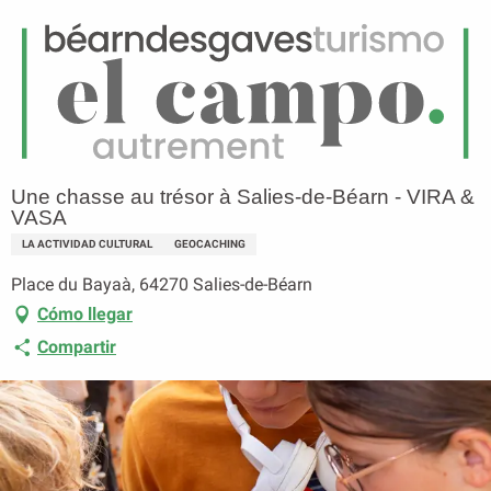
ES
Menú
uscar
Página principal
Une chasse au trésor à Salies-de-Béarn - VIRA & VASA
Une chasse au trésor à Salies-de-Béarn - VIRA &
VASA
LA ACTIVIDAD CULTURAL
GEOCACHING
Place du Bayaà, 64270 Salies-de-Béarn
Cómo llegar
Compartir