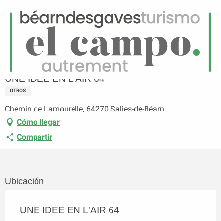
ES
Menú
uscar
Página principal
UNE IDEE EN L'AIR 64
UNE IDEE EN L'AIR 64
OTROS
Chemin de Lamourelle, 64270 Salies-de-Béarn
Cómo llegar
Compartir
Ubicación
UNE IDEE EN L'AIR 64