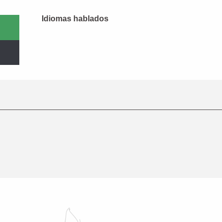
Idiomas hablados
Idiomas hablados