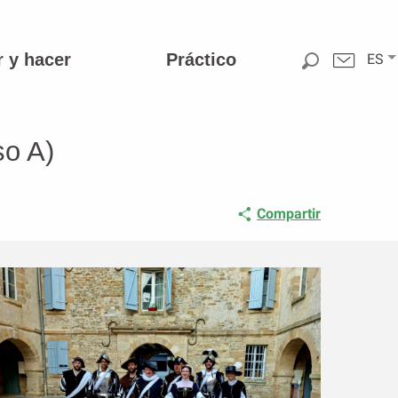
r y hacer
Práctico
ES
so A)
Compartir