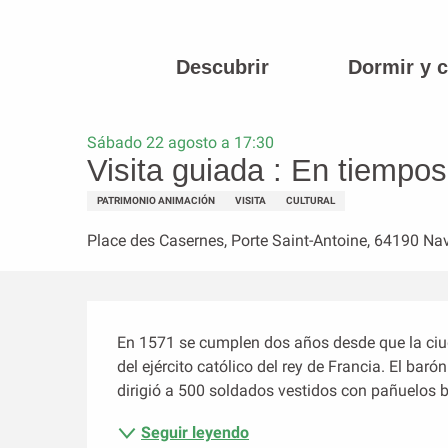
Aller
au
contenu
Descubrir
Dormir y 
Página principal
Visita guiada : En tiempos de la reina Juana
principal
Sábado 22 agosto a 17:30
Visita guiada : En tiempos
PATRIMONIO ANIMACIÓN
VISITA
CULTURAL
Place des Casernes, Porte Saint-Antoine, 64190 Na
Descripción
En 1571 se cumplen dos años desde que la ciuda
del ejército católico del rey de Francia. El barón
dirigió a 500 soldados vestidos con pañuelos b
Seguir leyendo