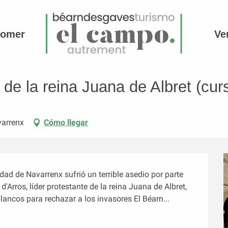
comer
Ve
 de Albret (curso A)
 de la reina Juana de Albret (cur
varrenx
Cómo llegar
d de Navarrenx sufrió un terrible asedio por parte 
 d'Arros, líder protestante de la reina Juana de Albret, 
lancos para rechazar a los invasores El Béarn...