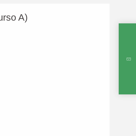
urso A)
MAPA 