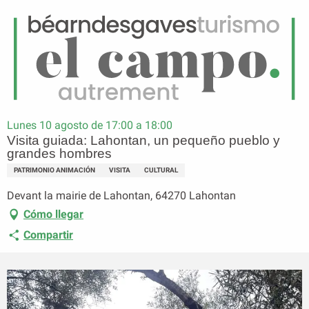
ES
Menú
uscar
Página principal
Visita guiada: Lahontan, un pequeño pueblo y grandes hombres
Lunes 10 agosto de 17:00 a 18:00
Visita guiada: Lahontan, un pequeño pueblo y
grandes hombres
PATRIMONIO ANIMACIÓN
VISITA
CULTURAL
Devant la mairie de Lahontan, 64270 Lahontan
Cómo llegar
Compartir