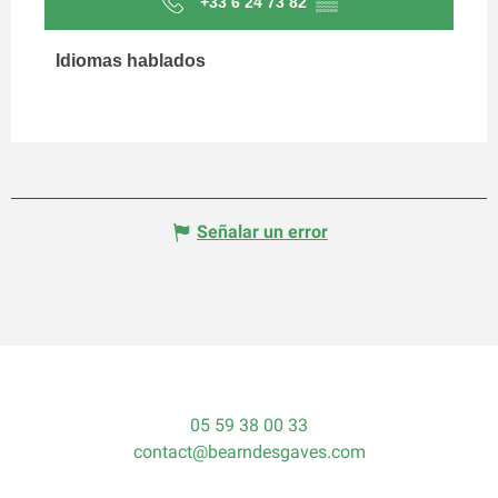
+33 6 24 73 82
▒▒
Idiomas hablados
Idiomas hablados
Señalar un error
05 59 38 00 33
contact@bearndesgaves.com