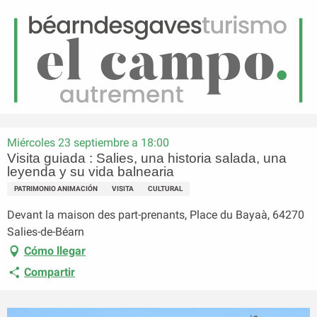
ES
Menú
uscar
Página principal
Visita guiada : Salies, una historia salada, una leyenda y su vida
balnearia
Miércoles 23 septiembre a 18:00
Visita guiada : Salies, una historia salada, una
leyenda y su vida balnearia
PATRIMONIO ANIMACIÓN
VISITA
CULTURAL
Devant la maison des part-prenants, Place du Bayaà, 64270
Salies-de-Béarn
Cómo llegar
Compartir