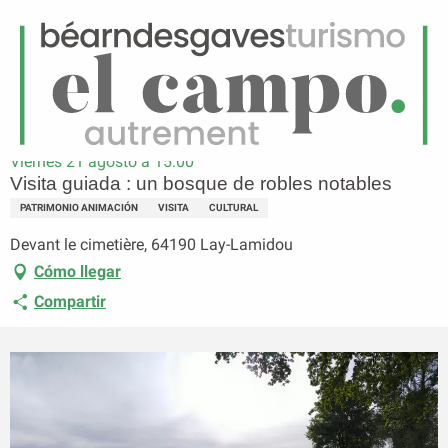
ES
Menú
uscar
Página principal
Visita guiada : un bosque de robles notables
Viernes 21 agosto a 15:00
Visita guiada : un bosque de robles notables
PATRIMONIO ANIMACIÓN
VISITA
CULTURAL
Devant le cimetière, 64190 Lay-Lamidou
Cómo llegar
Compartir