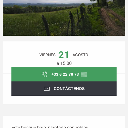
Horarios y datos de contacto
21
VIERNES
AGOSTO
a 15:00
+33 6 22 76 73
▒▒
CONTÁCTENOS
Descripción
Este bosque bajo, plantado con robles 