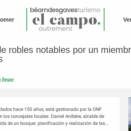
comer
Ve
s por un miembro electo de la asociación 64 comunidades forestales
de robles notables por un miembr
s
 llegar
lados hace 150 años, está gestionado por la ONF 
 los concejales locales. Daniel Arribère, alcalde de 
da de un bosque: planificación y realización de las...