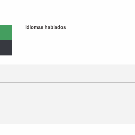
Idiomas hablados
Idiomas hablados