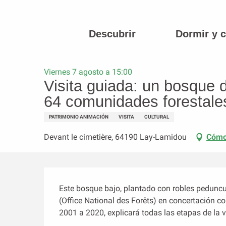
Aller
au
contenu
Descubrir
Dormir y 
Página principal
Visita guiada: un bosque de robles notable
principal
Viernes 7 agosto a 15:00
Visita guiada: un bosque 
64 comunidades forestale
PATRIMONIO ANIMACIÓN
VISITA
CULTURAL
Devant le cimetière, 64190 Lay-Lamidou
Cómo
Descripción
Este bosque bajo, plantado con robles peduncu
(Office National des Forêts) en concertación con
2001 a 2020, explicará todas las etapas de la vi