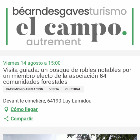
ES
Menú
uscar
Página principal
Visita guiada: un bosque de robles notables por un miembro electo de la
asociación 64 comunidades forestales
Viernes 14 agosto a 15:00
Visita guiada: un bosque de robles notables por
un miembro electo de la asociación 64
comunidades forestales
PATRIMONIO ANIMACIÓN
VISITA
CULTURAL
Devant le cimetière, 64190 Lay-Lamidou
Cómo llegar
Compartir