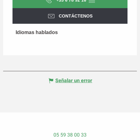
+33 6 78 92 16
▒▒
CONTÁCTENOS
Idiomas hablados
Idiomas hablados
Señalar un error
05 59 38 00 33