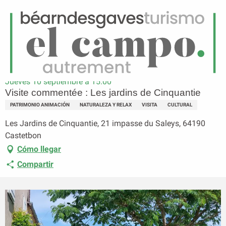
ES
Menú
uscar
Página principal
Visite commentée : Les jardins de Cinquantie
Jueves 10 septiembre a 15:00
Visite commentée : Les jardins de Cinquantie
PATRIMONIO ANIMACIÓN
NATURALEZA Y RELAX
VISITA
CULTURAL
Les Jardins de Cinquantie, 21 impasse du Saleys, 64190
Castetbon
Cómo llegar
Compartir