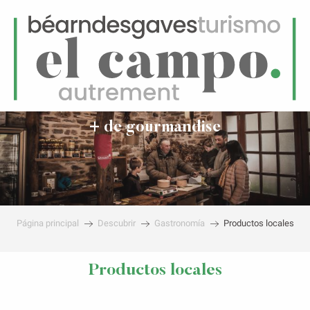
ES
Menú
uscar
+ de gourmandise
Página principal
Descubrir
Gastronomía
Productos locales
Productos locales