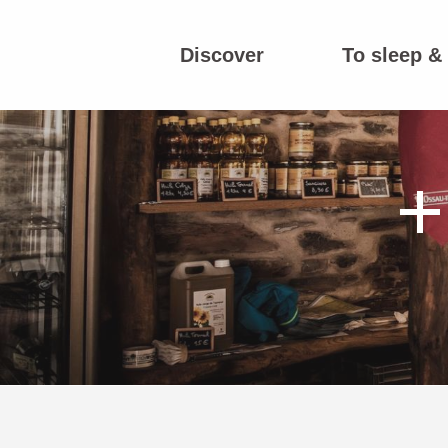
Aller
au
Discover
To sleep & 
contenu
principal
+