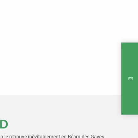
INTE
RE
RD
n le retrouve inévitablement en Béarn des Gaves.