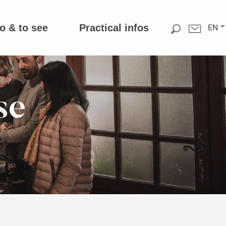
o & to see
Practical infos
EN
se