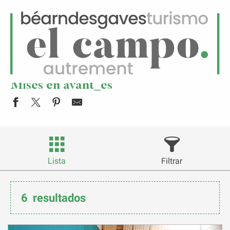
ES
Menú
uscar
Página principal
Mises en avant_es
Mises en avant_es
Lista
Filtrar
6
resultados