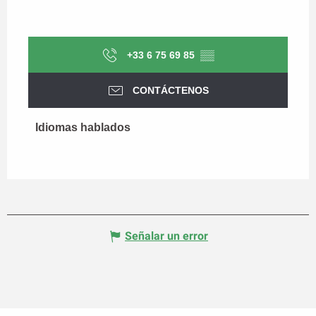
+33 6 75 69 85
▒▒
CONTÁCTENOS
Idiomas hablados
Idiomas hablados
Señalar un error