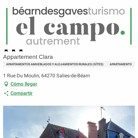
ES
Menú
uscar
Página principal
Appartement Clara
Appartement Clara
APARTAMENTOS AMUEBLADOS Y ALOJAMIENTOS RURALES (GÎTES)
APARTAMENTO
1 Rue Du Moulin, 64270 Salies-de-Béarn
Cómo llegar
Compartir