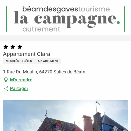
FR
Menu
echerche
Accueil
Appartement Clara
Appartement Clara
MEUBLÉS ET GÎTES
APPARTEMENT
1 Rue Du Moulin, 64270 Salies-de-Béarn
M'y rendre
Partager