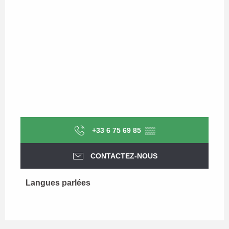
+33 6 75 69 85
▒▒
CONTACTEZ-NOUS
Langues parlées
Langues parlées