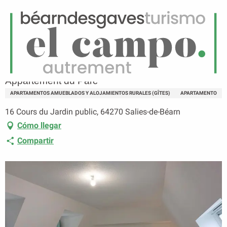
ES
Menú
uscar
Página principal
Appartement du Parc
Appartement du Parc
APARTAMENTOS AMUEBLADOS Y ALOJAMIENTOS RURALES (GÎTES)
APARTAMENTO
16 Cours du Jardin public, 64270 Salies-de-Béarn
Cómo llegar
Compartir