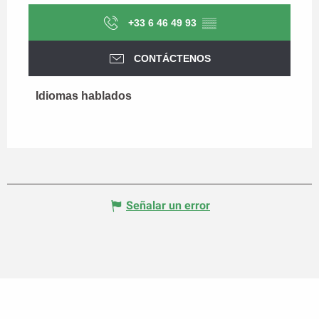
+33 6 46 49 93
▒▒
CONTÁCTENOS
Idiomas hablados
Idiomas hablados
Señalar un error