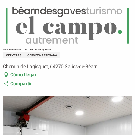
ES
Menú
uscar
Página principal
Brasserie Clouque
Brasserie Clouque
CERVEZAS
CERVEZA ARTESANA
Chemin de Lagisquet, 64270 Salies-de-Béarn
Cómo llegar
Compartir