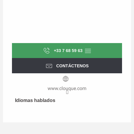
+33 7 68 59 63
▒▒
CONTÁCTENOS
www.clouque.com
Idiomas hablados
Idiomas hablados