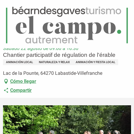
ES
Menú
uscar
Página principal
Chantier participatif de régulation de l'érable
Sábado 22 agosto de 09:00 a 16:30
Chantier participatif de régulation de l'érable
ANIMACIÓN LOCAL
NATURALEZA Y RELAX
ANIMACIÓN Y FIESTA LOCAL
Lac de la Pounte, 64270 Labastide-Villefranche
Cómo llegar
Compartir