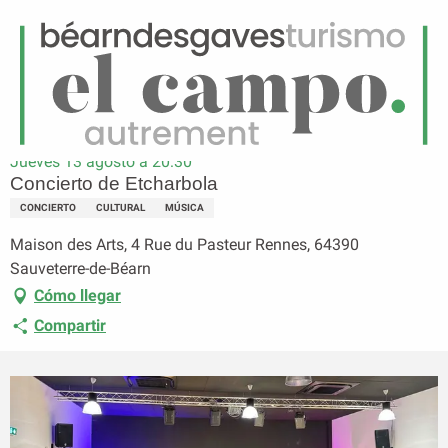
ES
Menú
uscar
Página principal
Concierto de Etcharbola
Jueves 13 agosto a 20:30
Concierto de Etcharbola
CONCIERTO
CULTURAL
MÚSICA
Maison des Arts, 4 Rue du Pasteur Rennes, 64390
Sauveterre-de-Béarn
Cómo llegar
Compartir