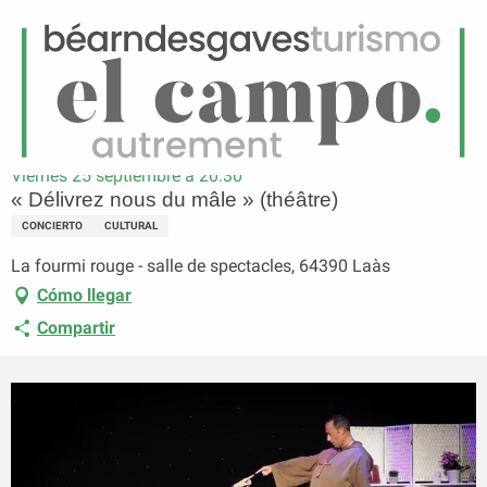
ES
Menú
uscar
Página principal
« Délivrez nous du mâle » (théâtre)
Viernes 25 septiembre a 20:30
« Délivrez nous du mâle » (théâtre)
CONCIERTO
CULTURAL
La fourmi rouge - salle de spectacles, 64390 Laàs
Cómo llegar
Compartir