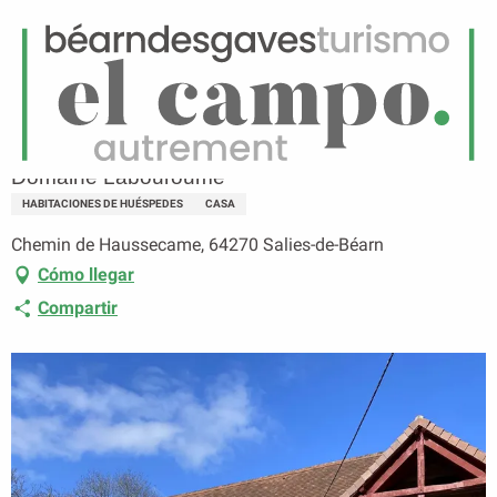
ES
Menú
uscar
Página principal
Domaine Labouroume
Domaine Labouroume
HABITACIONES DE HUÉSPEDES
CASA
Chemin de Haussecame, 64270 Salies-de-Béarn
Cómo llegar
Compartir