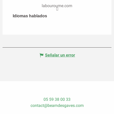
labouroume.com
Idiomas hablados
Idiomas hablados
Señalar un error
05 59 38 00 33
contact@bearndesgaves.com