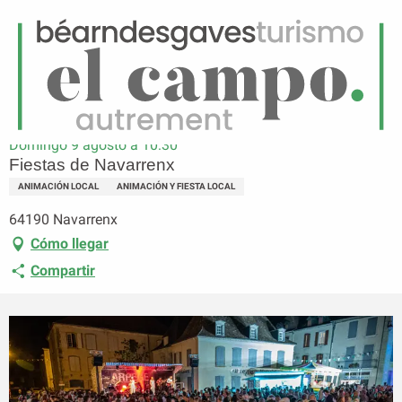
ES
Menú
uscar
Página principal
Fiestas de Navarrenx
Domingo 9 agosto a 10:30
Fiestas de Navarrenx
ANIMACIÓN LOCAL
ANIMACIÓN Y FIESTA LOCAL
64190 Navarrenx
Cómo llegar
Compartir