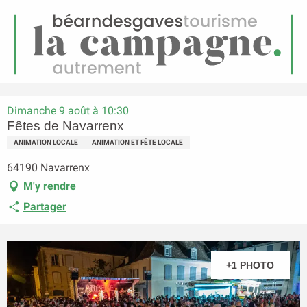
FR
Menu
echerche
Accueil
Fêtes de Navarrenx
Dimanche 9 août à 10:30
Fêtes de Navarrenx
ANIMATION LOCALE
ANIMATION ET FÊTE LOCALE
64190 Navarrenx
M'y rendre
Partager
+1 PHOTO