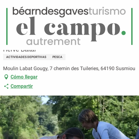
ES
Menú
uscar
Página principal
Hervé Baltar
Hervé Baltar
ACTIVIDADES DEPORTIVAS
PESCA
Moulin Labat Gougy, 7 chemin des Tuileries, 64190 Susmiou
Cómo llegar
Compartir