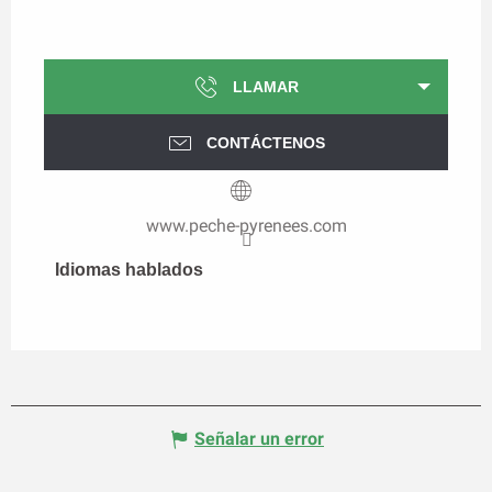
LLAMAR
CONTÁCTENOS
www.peche-pyrenees.com
Idiomas hablados
Idiomas hablados
Señalar un error