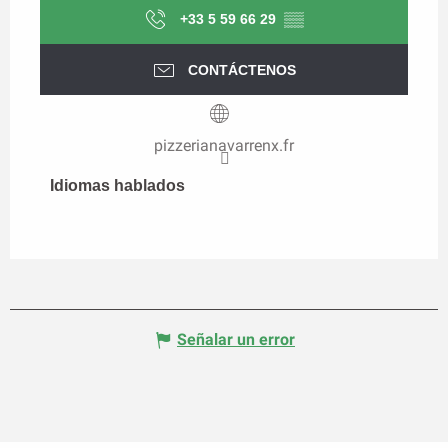
+33 5 59 66 29
▒▒
CONTÁCTENOS
pizzerianavarrenx.fr
Idiomas hablados
Idiomas hablados
Señalar un error