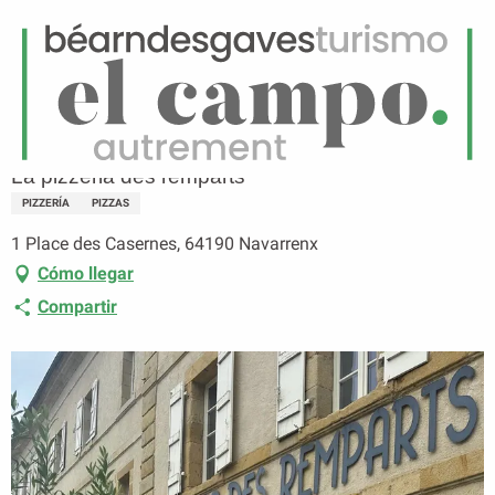
ES
Menú
uscar
Página principal
La pizzeria des remparts
La pizzeria des remparts
PIZZERÍA
PIZZAS
1 Place des Casernes, 64190 Navarrenx
Cómo llegar
Compartir