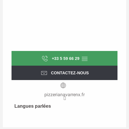
+33 5 59 66 29
▒▒
CONTACTEZ-NOUS
pizzerianavarrenx.fr
Langues parlées
Langues parlées