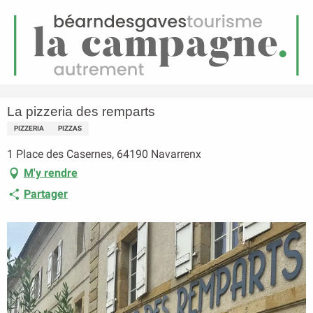
FR
Menu
echerche
Accueil
La pizzeria des remparts
La pizzeria des remparts
PIZZERIA
PIZZAS
1 Place des Casernes, 64190 Navarrenx
M'y rendre
Partager