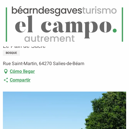
ES
Menú
uscar
Página principal
Le Pain de Sucre
Le Pain de Sucre
BOSQUE
Rue Saint-Martin, 64270 Salies-de-Béarn
Cómo llegar
Compartir