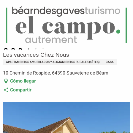
ES
Menú
uscar
Página principal
Les vacances Chez Nous
Les vacances Chez Nous
APARTAMENTOS AMUEBLADOS Y ALOJAMIENTOS RURALES (GÎTES)
CASA
10 Chemin de Rospide, 64390 Sauveterre-de-Béarn
Cómo llegar
Compartir