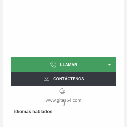
LLAMAR
CONTÁCTENOS
www.gites64.com
Idiomas hablados
Idiomas hablados