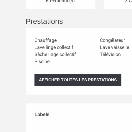
6 Personne(s)
3 
Prestations
Chauffage
Congélateur
Lave linge collectif
Lave vaisselle
Sèche linge collectif
Télévision
Piscine
AFFICHER TOUTES LES PRESTATIONS
Offres de prestation
Labels
Labels