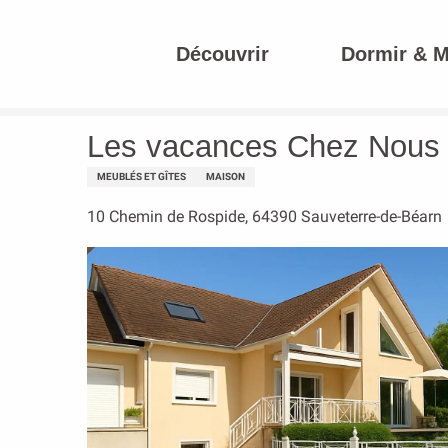
Aller
au
Découvrir
Dormir & 
contenu
Accueil
Les vacances Chez Nous
principal
Les vacances Chez Nous
MEUBLÉS ET GÎTES
MAISON
10 Chemin de Rospide, 64390 Sauveterre-de-Béarn