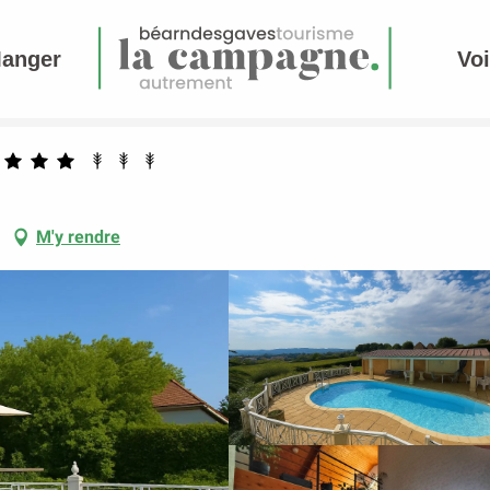
Manger
Voi
M'y rendre