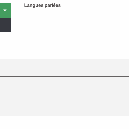
Langues parlées
Langues parlées