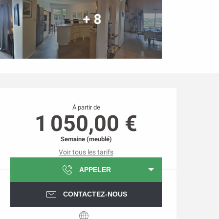
+ 8
Ouverture et coordonnée
À partir de
1 050,00 €
Semaine (meublé)
Voir tous les tarifs
APPELER
CONTACTEZ-NOUS