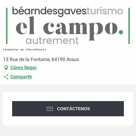
ES
Menú
uscar
Página principal
Mairie d' ARAUX
Mairie d' ARAUX
13 Rue de la Fontaine, 64190 Araux
Cómo llegar
Compartir
Horarios y datos de contacto
CONTÁCTENOS