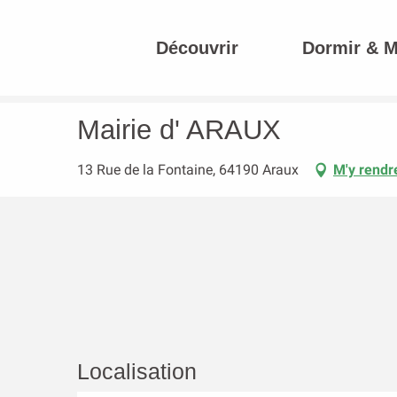
Aller
au
Découvrir
Dormir & 
contenu
Accueil
Mairie d' ARAUX
principal
Mairie d' ARAUX
13 Rue de la Fontaine, 64190 Araux
M'y rendr
Localisation