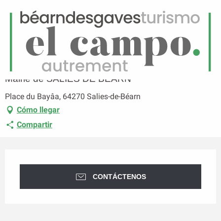
ES
Menú
uscar
Página principal
Mairie de SALIES DE BEARN
Mairie de SALIES DE BEARN
Place du Bayâa, 64270 Salies-de-Béarn
Cómo llegar
Compartir
Horarios y datos de contacto
CONTÁCTENOS