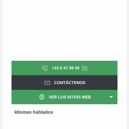
+33 6 47 08 98
▒▒
CONTÁCTENOS
VER LOS SITIOS WEB
Idiomas hablados
Idiomas hablados