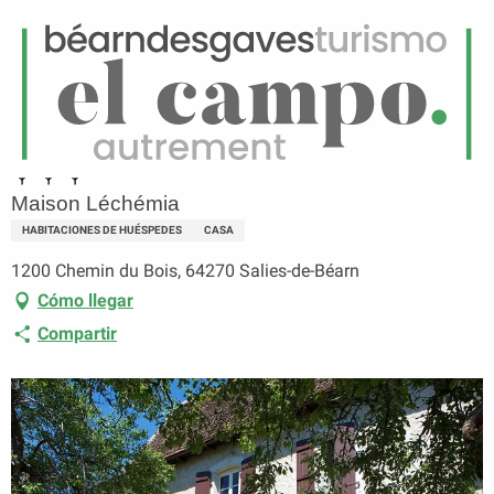
ES
Menú
uscar
Página principal
Maison Léchémia
Maison Léchémia
HABITACIONES DE HUÉSPEDES
CASA
1200 Chemin du Bois, 64270 Salies-de-Béarn
Cómo llegar
Compartir