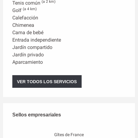
(a 2 km)
Tenis común
(a 4 km)
Golf
Calefacción
Chimenea
Cama de bebé
Entrada independiente
Jardín compartido
Jardín privado
Aparcamiento
VER TODOS LOS SERVICIOS
Oferta de prestaciones
Sellos empresariales
Sellos empresariales
Gîtes de France