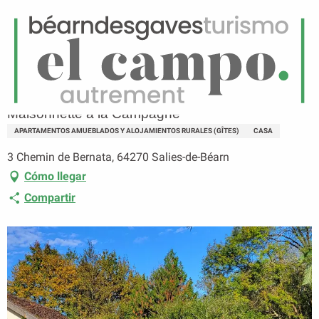
ES
Menú
uscar
Página principal
Maisonnette à la Campagne
Maisonnette à la Campagne
APARTAMENTOS AMUEBLADOS Y ALOJAMIENTOS RURALES (GÎTES)
CASA
3 Chemin de Bernata, 64270 Salies-de-Béarn
Cómo llegar
Compartir