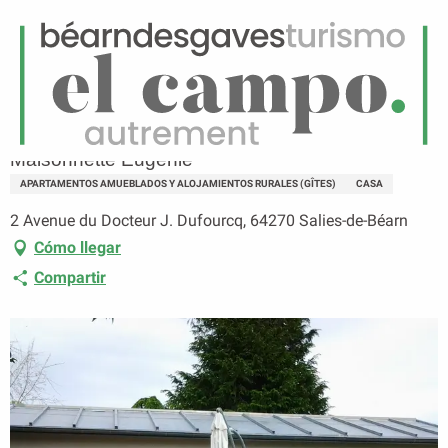
ES
Menú
uscar
Página principal
Maisonnette Eugénie
Maisonnette Eugénie
APARTAMENTOS AMUEBLADOS Y ALOJAMIENTOS RURALES (GÎTES)
CASA
2 Avenue du Docteur J. Dufourcq, 64270 Salies-de-Béarn
Cómo llegar
Compartir