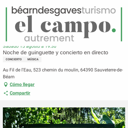
ES
Menú
uscar
Página principal
Noche de guinguette y concierto en directo
Sábado 15 agosto a 19:30
Noche de guinguette y concierto en directo
CONCIERTO
MÚSICA
Au Fil de l'Eau, 523 chemin du moulin, 64390 Sauveterre-de-
Béarn
Cómo llegar
Compartir