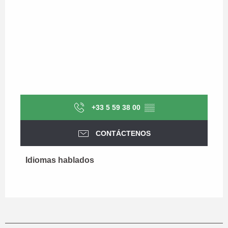
+33 5 59 38 00
▒▒
CONTÁCTENOS
Idiomas hablados
Idiomas hablados