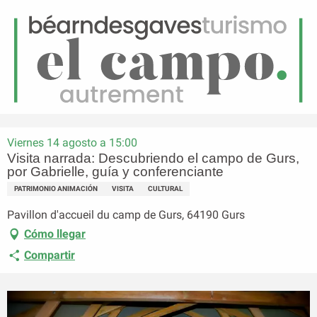
ES
Menú
uscar
Página principal
Visita narrada: Descubriendo el campo de Gurs, por Gabrielle, guía y
conferenciante
Viernes 14 agosto a 15:00
Visita narrada: Descubriendo el campo de Gurs,
por Gabrielle, guía y conferenciante
PATRIMONIO ANIMACIÓN
VISITA
CULTURAL
Pavillon d'accueil du camp de Gurs, 64190 Gurs
Cómo llegar
Compartir